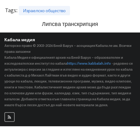
Tags
:
Израелско общество
Липсва транскрипция
Кабала медия
Авторско право © 2003-2026
Бней Барух – асоциация Кабала ле ам. Всички
права запазени
Кабала Медия е официалният архив на Бней Барух – образователен и
изследователски институт по кабала
https://www.kabbalah.info
- редовно се
актуализира с версии за гледане и изтегляне на ежедневния урок по кабала
с кабалиста д-р Михаел Лайтман във видео и аудио формат, както и други
уроци по кабала, лекции, телевизионни програми, музика, видео клипове,
книги и текстове. Кабалистичният медиен архив може да бъде разглеждан
по ключови думи или фрази, календар, език, тип съдържание, тип медия и
каталози. Добавете отметка към главната страница на Кабала медия, за да
имате бърз и лесен достъп до най-новите материали за деня.