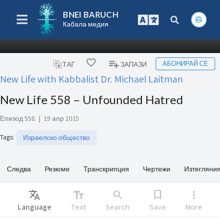
BNEI BARUCH
Кабала медия
АБОНИРАЙ СЕ
ТАГ
ЗАПАЗИ
New Life with Kabbalist Dr. Michael Laitman
New Life 558 – Unfounded Hatred
Епизод 558
|
19 апр 2015
Tags
:
Израелско общество
Следва
Резюме
Транскрипция
Чертежи
Изтегляни
Translate
text_fields
search
bookmark
more_vert
Language
Text
Search
Save
More