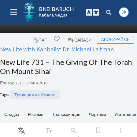
BNEI BARUCH
Кабала медия
АБОНИРАЙ СЕ
ТАГ
ЗАПАЗИ
New Life with Kabbalist Dr. Michael Laitman
New Life 731 – The Giving Of The Torah
On Mount Sinai
Епизод 731
|
2 юни 2016
Tags
:
Традиция на Израел
Следва
Резюме
Транскрипция
Чертежи
Изтегляни
Translate
text_fields
search
bookmark
more_vert