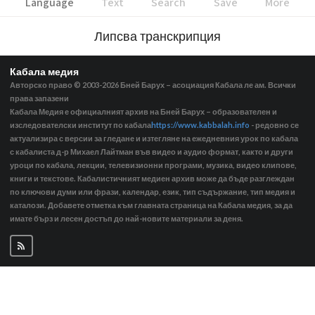
Language
Text
Search
Save
More
Липсва транскрипция
Кабала медия
Авторско право © 2003-2026
Бней Барух – асоциация Кабала ле ам. Всички
права запазени
Кабала Медия е официалният архив на Бней Барух – образователен и
изследователски институт по кабала
https://www.kabbalah.info
- редовно се
актуализира с версии за гледане и изтегляне на ежедневния урок по кабала
с кабалиста д-р Михаел Лайтман във видео и аудио формат, както и други
уроци по кабала, лекции, телевизионни програми, музика, видео клипове,
книги и текстове. Кабалистичният медиен архив може да бъде разглеждан
по ключови думи или фрази, календар, език, тип съдържание, тип медия и
каталози. Добавете отметка към главната страница на Кабала медия, за да
имате бърз и лесен достъп до най-новите материали за деня.