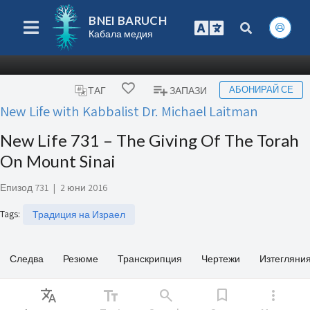
BNEI BARUCH
Кабала медия
АБОНИРАЙ СЕ
ТАГ
ЗАПАЗИ
New Life with Kabbalist Dr. Michael Laitman
New Life 731 – The Giving Of The Torah
On Mount Sinai
Епизод 731
|
2 юни 2016
Tags
:
Традиция на Израел
Следва
Резюме
Транскрипция
Чертежи
Изтегляни
Translate
text_fields
search
bookmark
more_vert