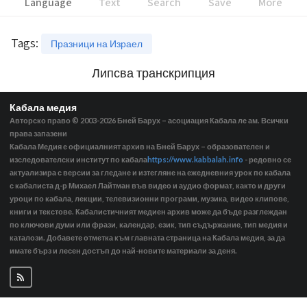
Language
Text
Search
Save
More
Tags
:
Празници на Израел
Липсва транскрипция
Кабала медия
Авторско право © 2003-2026
Бней Барух – асоциация Кабала ле ам. Всички
права запазени
Кабала Медия е официалният архив на Бней Барух – образователен и
изследователски институт по кабала
https://www.kabbalah.info
- редовно се
актуализира с версии за гледане и изтегляне на ежедневния урок по кабала
с кабалиста д-р Михаел Лайтман във видео и аудио формат, както и други
уроци по кабала, лекции, телевизионни програми, музика, видео клипове,
книги и текстове. Кабалистичният медиен архив може да бъде разглеждан
по ключови думи или фрази, календар, език, тип съдържание, тип медия и
каталози. Добавете отметка към главната страница на Кабала медия, за да
имате бърз и лесен достъп до най-новите материали за деня.