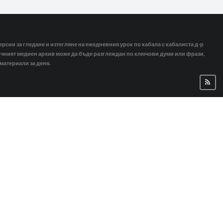
ерсии за гледане и изтегляне на ежедневния урок по кабала с кабалиста д-р
тичният медиен архив може да бъде разглеждан по ключови думи или фрази,
 материали за деня.