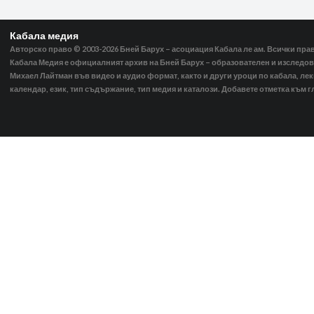
Кабала медия
Авторско право © 2003-2026
Бней Барух – асоциация Кабала ле ам. Всички пра
Кабала Медия е официалният архив на Бней Барух – образователен и изследов
Михаел Лайтман във видео и аудио формат, както и други уроци по кабала, ле
календар, език, тип съдържание, тип медия и каталози. Добавете отметка към г