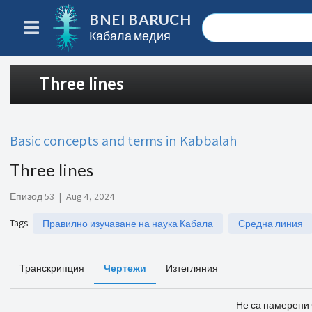
BNEI BARUCH
Кабала медия
Three lines
Basic concepts and terms in Kabbalah
Three lines
Епизод 53
|
Aug 4, 2024
Tags
:
Правилно изучаване на наука Кабала
Средна линия
Транскрипция
Чертежи
Изтегляния
Не са намерени