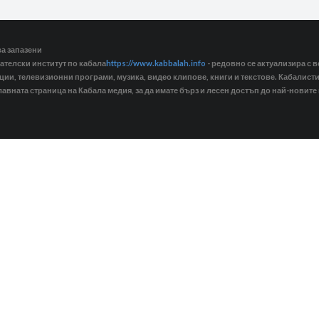
ва запазени
ателски институт по кабала
https://www.kabbalah.info
- редовно се актуализира с в
кции, телевизионни програми, музика, видео клипове, книги и текстове. Кабалис
лавната страница на Кабала медия, за да имате бърз и лесен достъп до най-новите