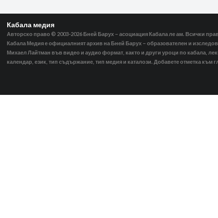
Кабала медия
Авторско право © 2003-2026
Бней Барух – асоциация Кабала ле ам. Всички пра
Кабала Медия е официалният архив на Бней Барух – образователен и изследов
Михаел Лайтман във видео и аудио формат, както и други уроци по кабала, ле
календар, език, тип съдържание, тип медия и каталози. Добавете отметка към г