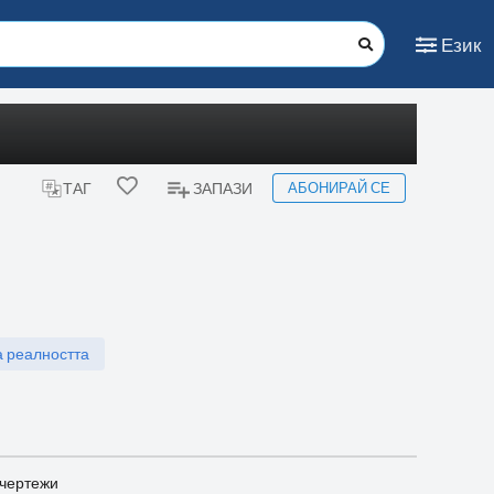
Език
АБОНИРАЙ СЕ
ТАГ
ЗАПАЗИ
 реалността
 чертежи