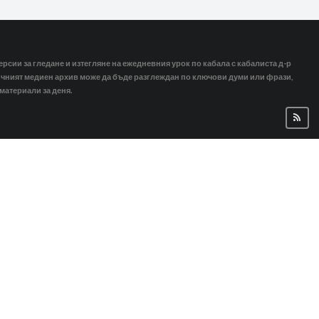
ерсии за гледане и изтегляне на ежедневния урок по кабала с кабалиста д-р
тичният медиен архив може да бъде разглеждан по ключови думи или фрази,
 материали за деня.