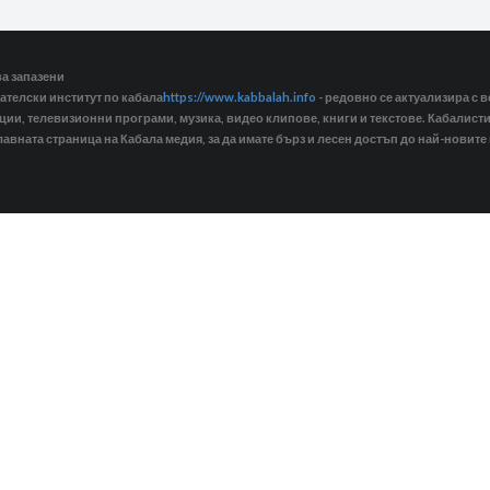
ва запазени
ателски институт по кабала
https://www.kabbalah.info
- редовно се актуализира с в
кции, телевизионни програми, музика, видео клипове, книги и текстове. Кабалис
лавната страница на Кабала медия, за да имате бърз и лесен достъп до най-новите