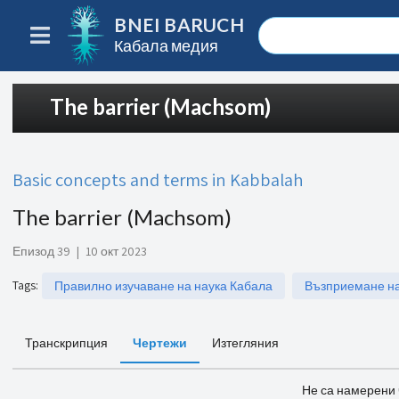
BNEI BARUCH
Кабала медия
The barrier (Machsom)
Basic concepts and terms in Kabbalah
The barrier (Machsom)
Епизод 39
|
10 окт 2023
Tags
:
Правилно изучаване на наука Кабала
Възприемане на
Транскрипция
Чертежи
Изтегляния
Не са намерени