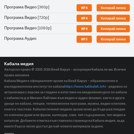
Програма Видео [360p]
MP4
Копирай линка
Програма Видео [720p]
MP4
Копирай линка
Програма Видео [1080p]
MP4
Копирай линка
Програма Аудио
MP3
Копирай линка
Кабала медия
Авторско право © 2003-2026
Бней Барух – асоциация Кабала ле ам. Всички
права запазени
Кабала Медия е официалният архив на Бней Барух – образователен и
изследователски институт по кабала
https://www.kabbalah.info
- редовно се
актуализира с версии за гледане и изтегляне на ежедневния урок по кабала
с кабалиста д-р Михаел Лайтман във видео и аудио формат, както и други
уроци по кабала, лекции, телевизионни програми, музика, видео клипове,
книги и текстове. Кабалистичният медиен архив може да бъде разглеждан
по ключови думи или фрази, календар, език, тип съдържание, тип медия и
каталози. Добавете отметка към главната страница на Кабала медия, за да
имате бърз и лесен достъп до най-новите материали за деня.