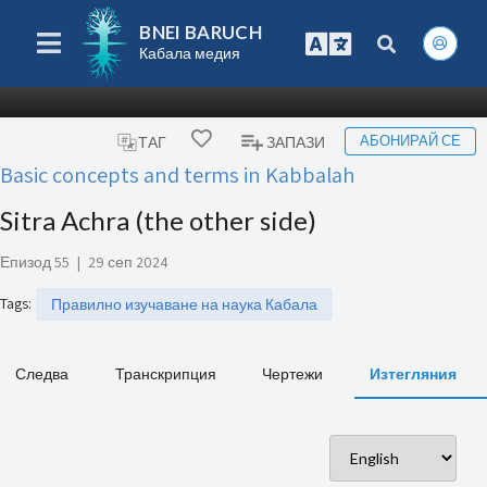
BNEI BARUCH
Кабала медия
АБОНИРАЙ СЕ
ТАГ
ЗАПАЗИ
Basic concepts and terms in Kabbalah
Sitra Achra (the other side)
Епизод 55
|
29 сеп 2024
Tags
:
Правилно изучаване на наука Кабала
Следва
Транскрипция
Чертежи
Изтегляния