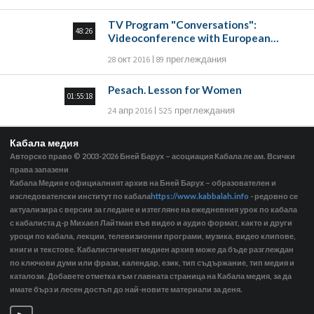
TV Program "Conversations":
48:26
Videoconference with European
groups
28 окт 2016
89 преглеждания
Pesach. Lesson for Women
01:55:18
24 апр 2016
525 преглеждания
Кабала медия
Авторско право © 2003-2026
Бней Барух – асоциация Кабала ле ам. Всички
права запазени
Кабала Медия е официалният архив на Бней Барух – образователен и
изследователски институт по кабала
https://www.kabbalah.info
- редовно се
актуализира с версии за гледане и изтегляне на ежедневния урок по кабала
с кабалиста д-р Михаел Лайтман във видео и аудио формат, както и други
уроци по кабала, лекции, телевизионни програми, музика, видео клипове,
книги и текстове. Кабалистичният медиен архив може да бъде разглеждан
по ключови думи или фрази, календар, език, тип съдържание, тип медия и
каталози. Добавете отметка към главната страница на Кабала медия, за да
имате бърз и лесен достъп до най-новите материали за деня.