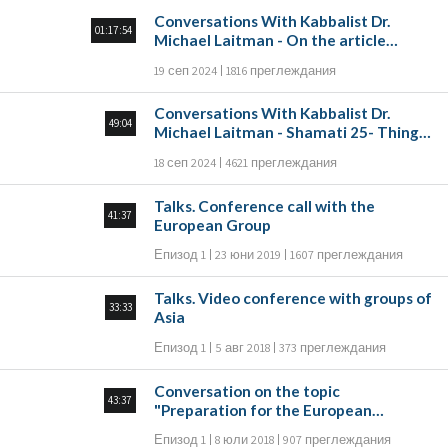
Conversations With Kabbalist Dr.
01:17:54
Michael Laitman - On the article
“Make yourself a Rav, and buy yourself
19 сеп 2024
1816 преглеждания
a friend” Part A
Conversations With Kabbalist Dr.
49:04
Michael Laitman - Shamati 25- Things
that come from the heart
18 сеп 2024
4621 преглеждания
Talks. Conference call with the
41:37
European Group
Епизод 1
23 юни 2019
1607 преглеждания
Talks. Video conference with groups of
33:33
Asia
Епизод 1
5 авг 2018
373 преглеждания
Conversation on the topic
43:37
"Preparation for the European
Congress"
Епизод 1
8 юли 2018
907 преглеждания