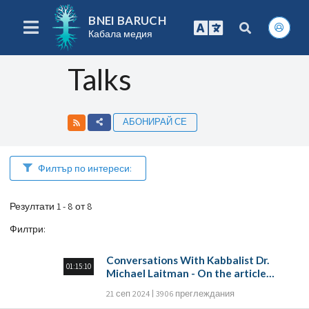
BNEI BARUCH
Кабала медия
Talks
АБОНИРАЙ СЕ
Филтър по интереси:
Резултати 1 - 8 от 8
Филтри
:
Conversations With Kabbalist Dr.
01:15:10
Michael Laitman - On the article
“Prayer of many”
21 сеп 2024
3906 преглеждания