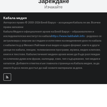
Зареждане
Изчакайте
Кабала медия
Авторско право © 2003-2026
Бней Барух – асоциация Кабала ле ам. Всички
права запазени
Кабала Медия е официалният архив на Бней Барух – образователен и
изследователски институт по кабала
https://www.kabbalah.info
- редовно се
актуализира с версии за гледане и изтегляне на ежедневния урок по кабала
с кабалиста д-р Михаел Лайтман във видео и аудио формат, както и други
уроци по кабала, лекции, телевизионни програми, музика, видео клипове,
книги и текстове. Кабалистичният медиен архив може да бъде разглеждан
по ключови думи или фрази, календар, език, тип съдържание, тип медия и
каталози. Добавете отметка към главната страница на Кабала медия, за да
имате бърз и лесен достъп до най-новите материали за деня.