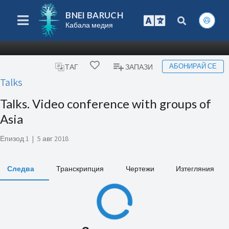
BNEI BARUCH
Кабала медия
АБОНИРАЙ СЕ
ТАГ
ЗАПАЗИ
Talks
Talks. Video conference with groups of
Asia
Епизод 1
|
5 авг 2018
Следва
Транскрипция
Чертежи
Изтегляния