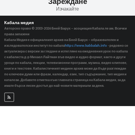
Зареждане
Изчакайте
Кабала медия
Авторско право © 2003-2026
Бней Барух – асоциация Кабала ле ам. Всички
права запазени
Кабала Медия е официалният архив на Бней Барух – образователен и
изследователски институт по кабала
https://www.kabbalah.info
- редовно се
актуализира с версии за гледане и изтегляне на ежедневния урок по кабала
с кабалиста д-р Михаел Лайтман във видео и аудио формат, както и други
уроци по кабала, лекции, телевизионни програми, музика, видео клипове,
книги и текстове. Кабалистичният медиен архив може да бъде разглеждан
по ключови думи или фрази, календар, език, тип съдържание, тип медия и
каталози. Добавете отметка към главната страница на Кабала медия, за да
имате бърз и лесен достъп до най-новите материали за деня.