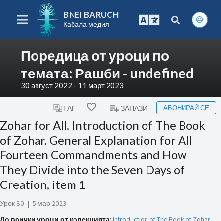
BNEI BARUCH
Кабала медия
Поредица от уроци по
темата: Рашби - undefined
30 август 2022 - 11 март 2023
АБОНИРАЙ СЕ
ТАГ
ЗАПАЗИ
Zohar for All. Introduction of The Book
of Zohar. General Explanation for All
Fourteen Commandments and How
They Divide into the Seven Days of
Creation, item 1
Урок 80
|
5 мар 2023
До всички уроци от колекцията:
Introduction of The Book of Zohar