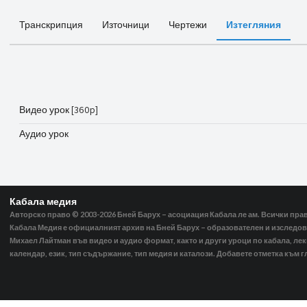
Транскрипция
Източници
Чертежи
Изтегляния
Видео урок [360p]
Аудио урок
Кабала медия
Авторско право © 2003-2026
Бней Барух – асоциация Кабала ле ам. Всички пра
Кабала Медия е официалният архив на Бней Барух – образователен и изследов
Михаел Лайтман във видео и аудио формат, както и други уроци по кабала, ле
календар, език, тип съдържание, тип медия и каталози. Добавете отметка към г