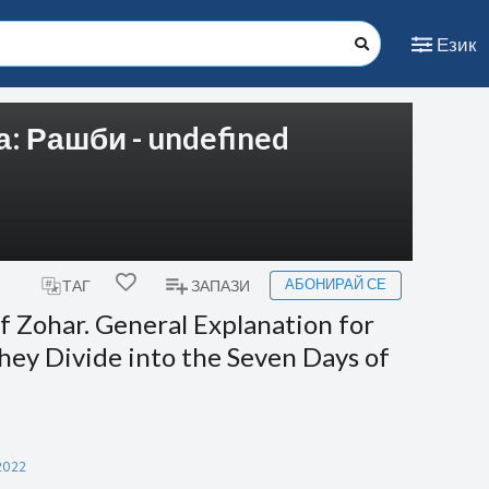
Език
: Рашби - undefined
АБОНИРАЙ СЕ
ТАГ
ЗАПАЗИ
of Zohar. General Explanation for
y Divide into the Seven Days of
2022