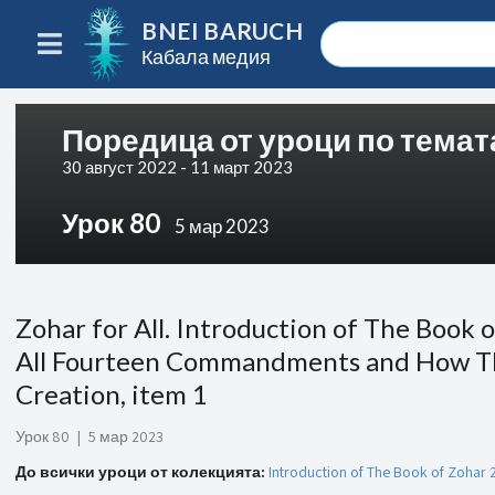
BNEI BARUCH
Кабала медия
Поредица от уроци по темата
30 август 2022 - 11 март 2023
Урок 80
5 мар 2023
Zohar for All. Introduction of The Book 
All Fourteen Commandments and How The
Creation, item 1
Урок 80
|
5 мар 2023
До всички уроци от колекцията:
Introduction of The Book of Zohar 