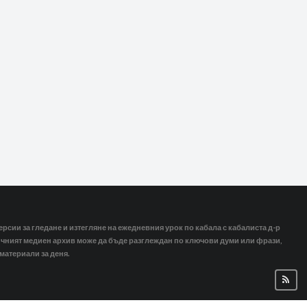
ерсии за гледане и изтегляне на ежедневния урок по кабала с кабалиста д-р
тичният медиен архив може да бъде разглеждан по ключови думи или фрази,
 материали за деня.