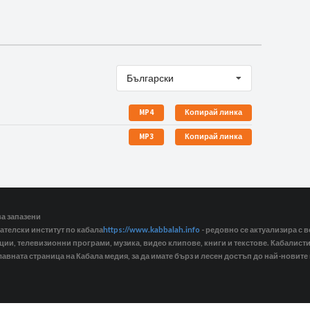
Български
MP4
Копирай линка
MP3
Копирай линка
ва запазени
ателски институт по кабала
https://www.kabbalah.info
- редовно се актуализира с в
кции, телевизионни програми, музика, видео клипове, книги и текстове. Кабалис
лавната страница на Кабала медия, за да имате бърз и лесен достъп до най-новите