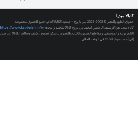
كابالا ميديا
حقوق الطبع والنشر © 2003-2026
بني باروخ – جمعية الكابالا لعام، جميع الحقوق محفوظة
كابالا ميديا هو الأرشيف الرسمي لمعهد بني بروخ كابالا للتعليم والبحث -
https://www.kabbalah.info
التلفزيونية والموسيقى ومقاطع الفيديو والكتب والنصوص. يمكن تصفح أرشيف وسائط الكابالا عن طريق ا
إلى أحدث مواد الكابالا في الوقت الحالي.