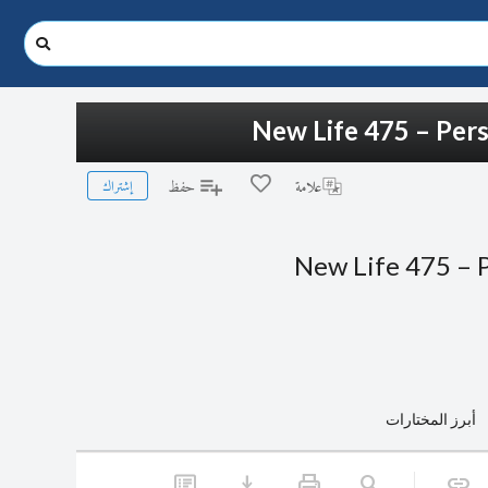
New Life 475 – Pers
إشتراك
علامة
حفظ
New Life 475 – P
أبرز المختارات
download
print
search
link