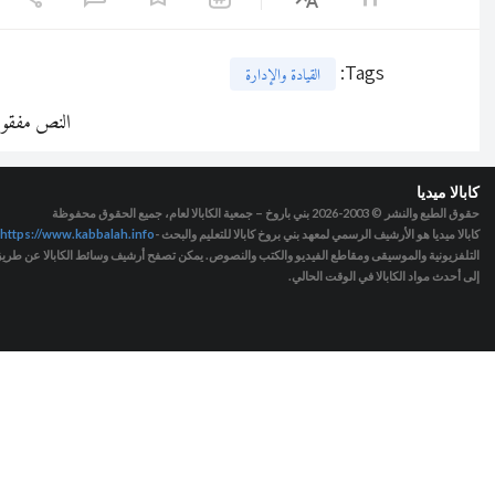
:
Tags
القيادة والإدارة
النص مفقو
كابالا ميديا
حقوق الطبع والنشر © 2003-2026
بني باروخ – جمعية الكابالا لعام، جميع الحقوق محفوظة
كابالا ميديا هو الأرشيف الرسمي لمعهد بني بروخ كابالا للتعليم والبحث -
https://www.kabbalah.info
التلفزيونية والموسيقى ومقاطع الفيديو والكتب والنصوص. يمكن تصفح أرشيف وسائط الكابالا عن طريق ا
إلى أحدث مواد الكابالا في الوقت الحالي.