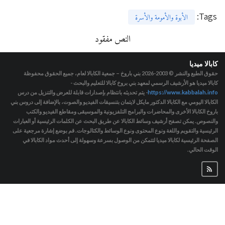
:
Tags
الأبوة والأمومة والأسرة
النص مفقود
كابالا ميديا
حقوق الطبع والنشر © 2003-2026
بني باروخ – جمعية الكابالا لعام، جميع الحقوق محفوظة
كابالا ميديا هو الأرشيف الرسمي لمعهد بني بروخ كابالا للتعليم والبحث -
https://www.kabbalah.info
- يتم تحديثه بانتظام بإصدارات قابلة للعرض والتنزيل من درس
الكابالا اليومي مع الكابالا الدكتور مايكل لايتمان بتنسيقات الفيديو والصوت، بالإضافة إلى دروس بني
باروخ الكابالا الأخرى والمحاضرات والبرامج التلفزيونية والموسيقى ومقاطع الفيديو والكتب
والنصوص. يمكن تصفح أرشيف وسائط الكابالا عن طريق البحث عن الكلمات الرئيسية أو العبارات
الرئيسية والتقويم واللغة ونوع المحتوى ونوع الوسائط والكتالوجات. قم بوضع إشارة مرجعية على
الصفحة الرئيسية لكابالا ميديا لتتمكن من الوصول بسرعة وسهولة إلى أحدث مواد الكابالا في
الوقت الحالي.