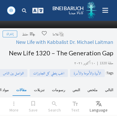
BNEI BARUCH
كابالا ميديا
إشتراك
علامة
حفظ
New Life with Kabbalist Dr. Michael Laitman
New Life 1320 – The Generation Gap
حلقة 1320
|
١٠ أكتوبر ٢٠٢١
:
Tags
الأبوة والأمومة والأسرة
الحب يغطي كل التجاوزات
التواصل بين الناس
التالي
ملخص
النص
رسومات
تنزيلات
مقالات
مواد ا
more_vert
bookmark
search
text_fields
Translate
More
Save
Search
Text
Language