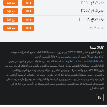
فيديو البرنامج [360p]
MP4
نسخ الرابط
فيديو البرنامج [720p]
MP4
نسخ الرابط
فيديو البرنامج [1080p]
MP4
نسخ الرابط
صوت البرنامج
MP3
نسخ الرابط
كابالا ميديا
حقوق الطبع والنشر © 2003-2026
بني باروخ – جمعية الكابالا لعام، جميع الحقوق محفوظة
كابالا ميديا هو الأرشيف الرسمي لمعهد بني بروخ كابالا للتعليم والبحث -
https://www.kabbalah.info
- يتم تحديثه بانتظام بإصدارات قابلة للعرض والتنزيل من درس
الكابالا اليومي مع الكابالا الدكتور مايكل لايتمان بتنسيقات الفيديو والصوت، بالإضافة إلى دروس بني
باروخ الكابالا الأخرى والمحاضرات والبرامج التلفزيونية والموسيقى ومقاطع الفيديو والكتب
والنصوص. يمكن تصفح أرشيف وسائط الكابالا عن طريق البحث عن الكلمات الرئيسية أو العبارات
الرئيسية والتقويم واللغة ونوع المحتوى ونوع الوسائط والكتالوجات. قم بوضع إشارة مرجعية على
الصفحة الرئيسية لكابالا ميديا لتتمكن من الوصول بسرعة وسهولة إلى أحدث مواد الكابالا في
الوقت الحالي.