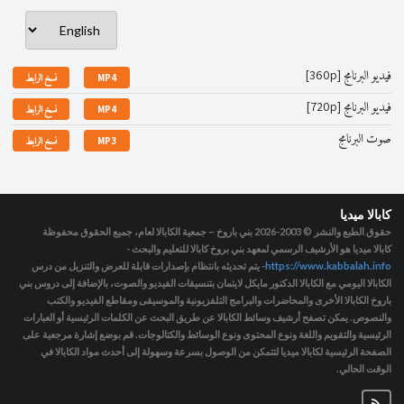
فيديو البرنامج [360p]
MP4
نسخ الرابط
فيديو البرنامج [720p]
MP4
نسخ الرابط
صوت البرنامج
MP3
نسخ الرابط
كابالا ميديا
حقوق الطبع والنشر © 2003-2026
بني باروخ – جمعية الكابالا لعام، جميع الحقوق محفوظة
كابالا ميديا هو الأرشيف الرسمي لمعهد بني بروخ كابالا للتعليم والبحث -
https://www.kabbalah.info
- يتم تحديثه بانتظام بإصدارات قابلة للعرض والتنزيل من درس
الكابالا اليومي مع الكابالا الدكتور مايكل لايتمان بتنسيقات الفيديو والصوت، بالإضافة إلى دروس بني
باروخ الكابالا الأخرى والمحاضرات والبرامج التلفزيونية والموسيقى ومقاطع الفيديو والكتب
والنصوص. يمكن تصفح أرشيف وسائط الكابالا عن طريق البحث عن الكلمات الرئيسية أو العبارات
الرئيسية والتقويم واللغة ونوع المحتوى ونوع الوسائط والكتالوجات. قم بوضع إشارة مرجعية على
الصفحة الرئيسية لكابالا ميديا لتتمكن من الوصول بسرعة وسهولة إلى أحدث مواد الكابالا في
الوقت الحالي.