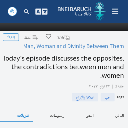
BNEI BARUCH
كابالا ميديا
إشتراك
علامة
حفظ
Man, Woman and Divinity Between Them
Today's episode discusses the opposites,
the contradictions between men and
women.
حلقة 2
|
٢٣ نوفمبر ٢٠٢٣
:
Tags
حب
العلاقة والزواج
التالي
النص
رسومات
تنزيلات