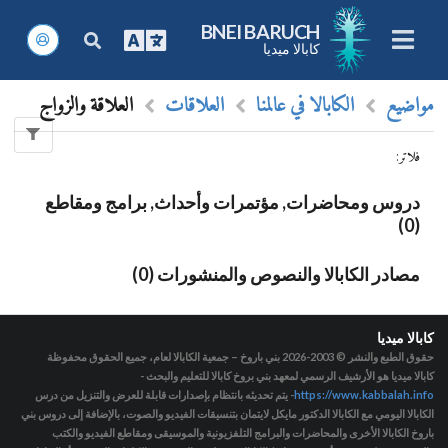
BNEI BARUCH
كابالا ميديا
مواضيع
الكابالا في عالمنا
العلاقات
العلاقة والزواج
فلاتر
:
دروس ومحاضرات, مؤتمرات وأحداث, برامج ومقاطع
(0)
مصادر الكابالا والنصوص والمنشورات (0)
كابالا ميديا
حقوق الطبع والنشر © 2003-2026
بني باروخ – جمعية الكابالا لعام، جميع الحقوق محفوظة
كابالا ميديا هو الأرشيف الرسمي لمعهد بني بروخ كابالا للتعليم والبحث -
https://www.kabbalah.info
- يتم تحديثه بانتظام بإصدارات قابلة للعرض والتنزيل من درس
الكابالا اليومي مع الكابالا الدكتور مايكل لايتمان بتنسيقات الفيديو والصوت، بالإضافة إلى دروس بني
باروخ الكابالا الأخرى والمحاضرات والبرامج التلفزيونية والموسيقى ومقاطع الفيديو والكتب