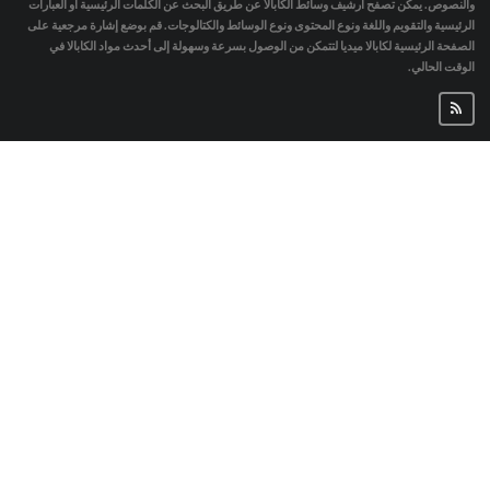
والنصوص. يمكن تصفح أرشيف وسائط الكابالا عن طريق البحث عن الكلمات الرئيسية أو العبارات
الرئيسية والتقويم واللغة ونوع المحتوى ونوع الوسائط والكتالوجات. قم بوضع إشارة مرجعية على
الصفحة الرئيسية لكابالا ميديا لتتمكن من الوصول بسرعة وسهولة إلى أحدث مواد الكابالا في
الوقت الحالي.