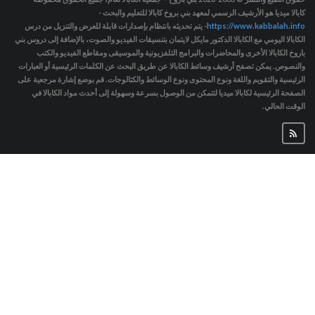
كابالا ميديا هو الأرشيف الرسمي لمعهد بني بروخ كابالا للتعليم والبحث -
https://www.kabbalah.info
- يتم تحديثه بانتظام بإصدارات قابلة للعرض والتنزيل من درس
الكابالا اليومي مع الكابالا الدكتور مايكل لايتمان بتنسيقات الفيديو والصوت، بالإضافة إلى دروس بني
باروخ الكابالا الأخرى والمحاضرات والبرامج التلفزيونية والموسيقى ومقاطع الفيديو والكتب
والنصوص. يمكن تصفح أرشيف وسائط الكابالا عن طريق البحث عن الكلمات الرئيسية أو العبارات
الرئيسية والتقويم واللغة ونوع المحتوى ونوع الوسائط والكتالوجات. قم بوضع إشارة مرجعية على
الصفحة الرئيسية لكابالا ميديا لتتمكن من الوصول بسرعة وسهولة إلى أحدث مواد الكابالا في
الوقت الحالي.