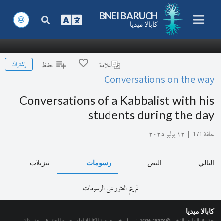
BNEI BARUCH
كابالا ميديا
إشتراك
علامة
حفظ
Conversations on the way
Conversations of a Kabbalist with his
students during the day
حلقة 171
|
١٢ يوليو ٢٠٢٥
التالي
النص
رسومات
تنزيلات
لم يتم العثور على الرسومات
كابالا ميديا
حقوق الطبع والنشر © 2003-2026
بني باروخ – جمعية الكابالا لعام، جميع الحقوق محفوظة