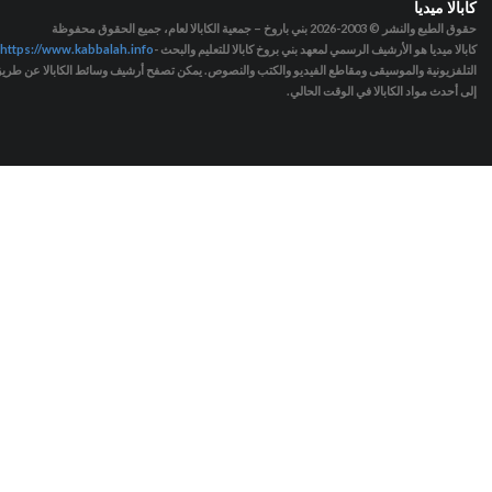
كابالا ميديا
حقوق الطبع والنشر © 2003-2026
بني باروخ – جمعية الكابالا لعام، جميع الحقوق محفوظة
كابالا ميديا هو الأرشيف الرسمي لمعهد بني بروخ كابالا للتعليم والبحث -
https://www.kabbalah.info
التلفزيونية والموسيقى ومقاطع الفيديو والكتب والنصوص. يمكن تصفح أرشيف وسائط الكابالا عن طريق ا
إلى أحدث مواد الكابالا في الوقت الحالي.