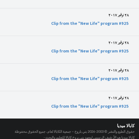
٢٨ نوفمبر ٢٠١٧
Clip from the "New Life" program #925
٢٨ نوفمبر ٢٠١٧
Clip from the "New Life" program #925
٢٨ نوفمبر ٢٠١٧
Clip from the "New Life" program #925
٢٨ نوفمبر ٢٠١٧
Clip from the "New Life" program #925
كابالا ميديا
حقوق الطبع والنشر © 2003-2026
بني باروخ – جمعية الكابالا لعام، جميع الحقوق محفوظة
كابالا ميديا هو الأرشيف الرسمي لمعهد بني بروخ كابالا للتعليم والبحث -