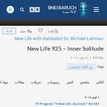
BNEI BARUCH
كابالا ميديا
إشتراك
علامة
حفظ
New Life with Kabbalist Dr. Michael Laitman
New Life 925 – Inner Solitude
حلقة 925
|
٢٨ نوفمبر ٢٠١٧
:
Tags
بين الكابالا والمستيسزم
التالي
ملخص
النص
رسومات
تنزيلات
مقالات
مواد ا
١ فبراير ٢٠١٨
TV Program "A New Life. Excerpts" No 692