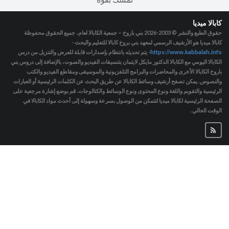
كابالا ميديا
حقوق الطبع والنشر © 2003-2026
بني باروخ – جمعية الكابالا لعام، جميع الحقوق محفوظة
كابالا ميديا هو الأرشيف الرسمي لمعهد بني بروخ كابالا للتعليم والبحث -
https://www.kabbalah.info
- يتم تحديثه بانتظام بإصدارات قابلة للعرض والتنزيل من درس
الكابالا اليومي مع الكابالا الدكتور مايكل لايتمان بتنسيقات الفيديو والصوت، بالإضافة إلى دروس بني
باروخ الكابالا الأخرى والمحاضرات والبرامج التلفزيونية والموسيقى ومقاطع الفيديو والكتب
والنصوص. يمكن تصفح أرشيف وسائط الكابالا عن طريق البحث عن الكلمات الرئيسية أو العبارات
الرئيسية والتقويم واللغة ونوع المحتوى ونوع الوسائط والكتالوجات. قم بوضع إشارة مرجعية على
الصفحة الرئيسية لكابالا ميديا لتتمكن من الوصول بسرعة وسهولة إلى أحدث مواد الكابالا في
الوقت الحالي.