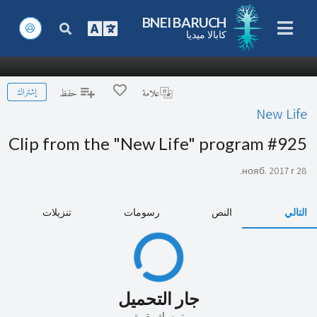
BNEI BARUCH
كابالا ميديا
إشتراك
علامة
حفظ
New Life
Clip from the "New Life" program #925
28 нояб. 2017 г.
التالي
النص
رسومات
تنزيلات
جار التحميل
تمسك بقوة