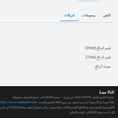
النص
رسومات
تنزيلات
فيديو البرنامج [360p]
فيديو البرنامج [720p]
صوت البرنامج
كابالا ميديا
حقوق الطبع والنشر © 2003-2026
بني باروخ – جمعية الكابالا لعام، جميع الحقوق محفوظة
كابالا ميديا هو الأرشيف الرسمي لمعهد بني بروخ كابالا للتعليم والبحث -
https://www.kabbalah.info
التلفزيونية والموسيقى ومقاطع الفيديو والكتب والنصوص. يمكن تصفح أرشيف وسائط الكابالا عن طريق ا
إلى أحدث مواد الكابالا في الوقت الحالي.