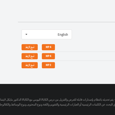
English
MP4
نسخ الرابط
MP4
نسخ الرابط
MP3
نسخ الرابط
- يتم تحديثه بانتظام بإصدارات قابلة للعرض والتنزيل من درس الكابالا اليومي مع الكابالا الدكتور مايكل لاي
لبحث عن الكلمات الرئيسية أو العبارات الرئيسية والتقويم واللغة ونوع المحتوى ونوع الوسائط والكتالو