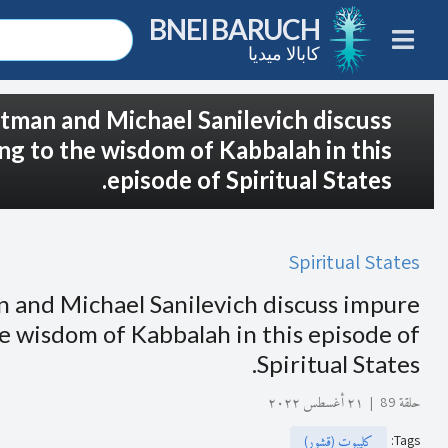
BNEI BARUCH
كابالا ميديا
itman and Michael Sanilevich discuss
ng to the wisdom of Kabbalah in this
episode of Spiritual States.
Spiritual States
n and Michael Sanilevich discuss impure
he wisdom of Kabbalah in this episode of
Spiritual States.
حلقة 89
|
٢١ أغسطس ٢٠٢٢
:
Tags
كليبوت (قشور)