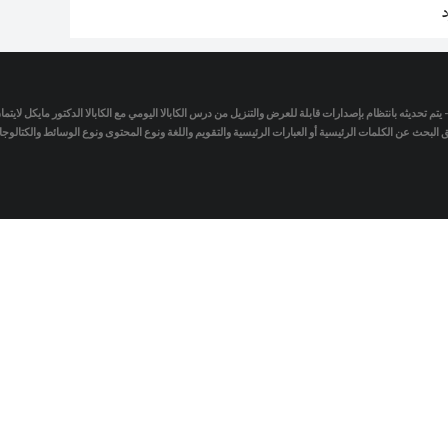
د
- يتم تحديثه بانتظام بإصدارات قابلة للعرض والتنزيل من درس الكابالا اليومي مع الكابالا الدكتور مايكل لاي
لبحث عن الكلمات الرئيسية أو العبارات الرئيسية والتقويم واللغة ونوع المحتوى ونوع الوسائط والكتالو