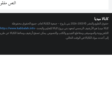
النص مفقو
كابالا ميديا
حقوق الطبع والنشر © 2003-2026
بني باروخ – جمعية الكابالا لعام، جميع الحقوق محفوظة
كابالا ميديا هو الأرشيف الرسمي لمعهد بني بروخ كابالا للتعليم والبحث -
https://www.kabbalah.info
التلفزيونية والموسيقى ومقاطع الفيديو والكتب والنصوص. يمكن تصفح أرشيف وسائط الكابالا عن طريق ا
إلى أحدث مواد الكابالا في الوقت الحالي.