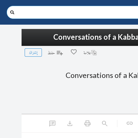
Conversations of a Kabbal
إشتراك
علامة
حفظ
Conversations of a Ka
download
print
search
link