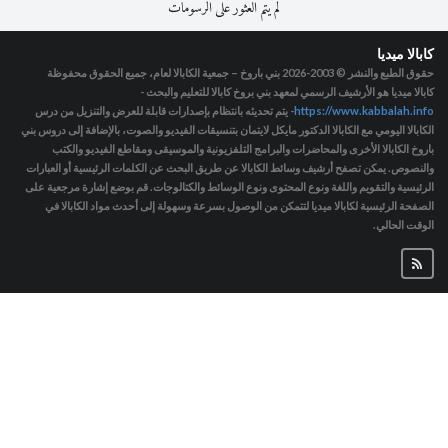
لم يتم العثور على الرسومات
كابالا ميديا
حقوق الطبع والنشر © 2003-2026
بني باروخ – جمعية الكابالا لعام، جميع الحقوق محفوظة
كابالا ميديا هو الأرشيف الرسمي لمعهد بني بروخ كابالا للتعليم والبحث -
https://www.kabbalah.info
- يتم تحديثه بانتظام بإصدارات قابلة للعرض والتنزيل من درس
الكابالا اليومي مع الكابالا الدكتور مايكل لايتمان بتنسيقات الفيديو والصوت، بالإضافة إلى دروس بني
باروخ الكابالا الأخرى والمحاضرات والبرامج التلفزيونية والموسيقى ومقاطع الفيديو والكتب
والنصوص. يمكن تصفح أرشيف وسائط الكابالا عن طريق البحث عن الكلمات الرئيسية أو العبارات
الرئيسية والتقويم واللغة ونوع المحتوى ونوع الوسائط والكتالوجات. قم بوضع إشارة مرجعية على
الصفحة الرئيسية لكابالا ميديا لتتمكن من الوصول بسرعة وسهولة إلى أحدث مواد الكابالا في
الوقت الحالي.