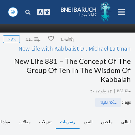
BNEI BARUCH
كابالا ميديا
إشتراك
علامة
حفظ
New Life with Kabbalist Dr. Michael Laitman
New Life 881 – The Concept Of The
Group Of Ten In The Wisdom Of
Kabbalah
حلقة 881
|
١٣ يوليو ٢٠١٧
:
Tags
حكمة الكابالا
التالي
ملخص
النص
رسومات
تنزيلات
مقالات
مواد ا