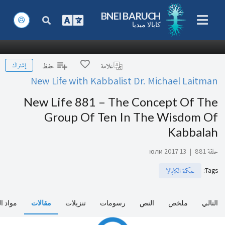
BNEI BARUCH
كابالا ميديا
إشتراك
علامة
حفظ
New Life with Kabbalist Dr. Michael Laitman
New Life 881 – The Concept Of The
Group Of Ten In The Wisdom Of
Kabbalah
حلقة 881
|
13 юли 2017
:
Tags
حكمة الكابالا
التالي
ملخص
النص
رسومات
تنزيلات
مقالات
مواد ا