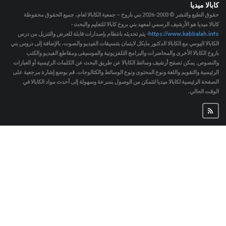
كابالا ميديا
حقوق الطبع والنشر © 2003-2026
بني باروخ – جمعية الكابالا لعام، جميع الحقوق محفوظة
كابالا ميديا هو الأرشيف الرسمي لمعهد بني بروخ كابالا للتعليم والبحث -
https://www.kabbalah.info
- يتم تحديثه بانتظام بإصدارات قابلة للعرض والتنزيل من درس
الكابالا اليومي مع الكابالا الدكتور مايكل لايتمان بتنسيقات الفيديو والصوت، بالإضافة إلى دروس بني
باروخ الكابالا الأخرى والمحاضرات والبرامج التلفزيونية والموسيقى ومقاطع الفيديو والكتب
والنصوص. يمكن تصفح أرشيف وسائط الكابالا عن طريق البحث عن الكلمات الرئيسية أو العبارات
الرئيسية والتقويم واللغة ونوع المحتوى ونوع الوسائط والكتالوجات. قم بوضع إشارة مرجعية على
الصفحة الرئيسية لكابالا ميديا لتتمكن من الوصول بسرعة وسهولة إلى أحدث مواد الكابالا في
الوقت الحالي.