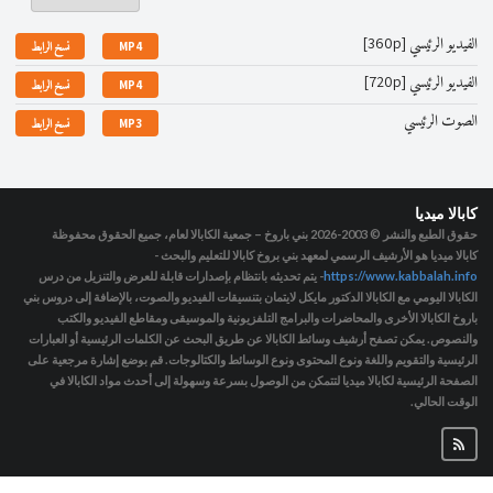
الفيديو الرئيسي [360p]
MP4
نسخ الرابط
الفيديو الرئيسي [720p]
MP4
نسخ الرابط
الصوت الرئيسي
MP3
نسخ الرابط
كابالا ميديا
حقوق الطبع والنشر © 2003-2026
بني باروخ – جمعية الكابالا لعام، جميع الحقوق محفوظة
كابالا ميديا هو الأرشيف الرسمي لمعهد بني بروخ كابالا للتعليم والبحث -
https://www.kabbalah.info
- يتم تحديثه بانتظام بإصدارات قابلة للعرض والتنزيل من درس
الكابالا اليومي مع الكابالا الدكتور مايكل لايتمان بتنسيقات الفيديو والصوت، بالإضافة إلى دروس بني
باروخ الكابالا الأخرى والمحاضرات والبرامج التلفزيونية والموسيقى ومقاطع الفيديو والكتب
والنصوص. يمكن تصفح أرشيف وسائط الكابالا عن طريق البحث عن الكلمات الرئيسية أو العبارات
الرئيسية والتقويم واللغة ونوع المحتوى ونوع الوسائط والكتالوجات. قم بوضع إشارة مرجعية على
الصفحة الرئيسية لكابالا ميديا لتتمكن من الوصول بسرعة وسهولة إلى أحدث مواد الكابالا في
الوقت الحالي.