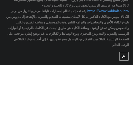
كابالا ميديا هو الأرشيف الرسمي لمعهد بني بروخ كابالا للتعليم والبحث -
https://www.kabbalah.info
- يتم تحديثه بانتظام بإصدارات قابلة للعرض والتنزيل من درس
الكابالا اليومي مع الكابالا الدكتور مايكل لايتمان بتنسيقات الفيديو والصوت، بالإضافة إلى دروس بني
باروخ الكابالا الأخرى والمحاضرات والبرامج التلفزيونية والموسيقى ومقاطع الفيديو والكتب
والنصوص. يمكن تصفح أرشيف وسائط الكابالا عن طريق البحث عن الكلمات الرئيسية أو العبارات
الرئيسية والتقويم واللغة ونوع المحتوى ونوع الوسائط والكتالوجات. قم بوضع إشارة مرجعية على
الصفحة الرئيسية لكابالا ميديا لتتمكن من الوصول بسرعة وسهولة إلى أحدث مواد الكابالا في
الوقت الحالي.