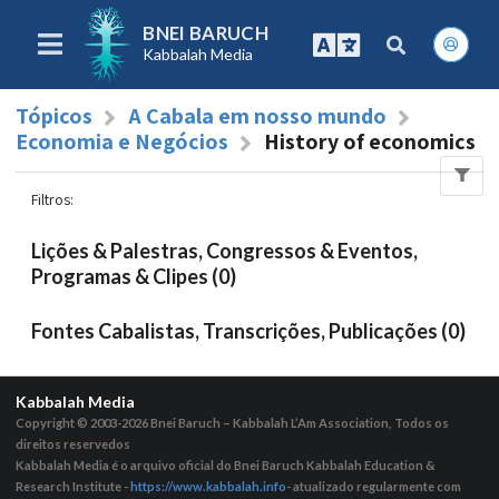
BNEI BARUCH
Kabbalah Media
Tópicos
A Cabala em nosso mundo
Economia e Negócios
History of economics
Filtros
:
Lições & Palestras, Congressos & Eventos,
Programas & Clipes (0)
Fontes Cabalistas, Transcrições, Publicações (0)
Kabbalah Media
Copyright © 2003-2026
Bnei Baruch – Kabbalah L’Am Association, Todos os
direitos reservedos
Kabbalah Media é o arquivo oficial do Bnei Baruch Kabbalah Education &
Research Institute -
https://www.kabbalah.info
- atualizado regularmente com