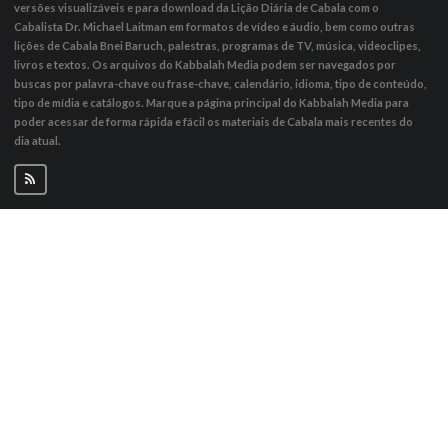
versões visualizáveis ​​e para download da Lição Diária de Cabala com o
Cabalista Dr. Michael Laitman em formatos de vídeo e áudio, bem como outras
lições de Cabala Bnei Baruch, palestras, programas de TV, música, videoclipes,
livros e textos. Os arquivos do Kabbalah Media podem ser navegados por
buscas por palavra-chave ou frase-chave, calendário, idioma, tipo de conteúdo,
tipo de mídia e catálogos. Marque a página principal do Kabbalah Media para
poder acessar de forma rápida e fácil os materiais de Cabala mais recentes do
dia atual.