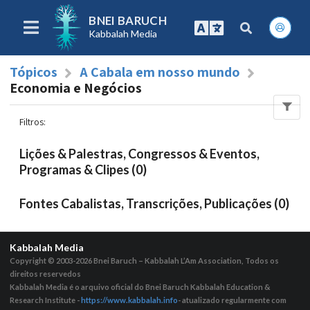
BNEI BARUCH
Kabbalah Media
Tópicos
A Cabala em nosso mundo
Economia e Negócios
Filtros
:
Lições & Palestras, Congressos & Eventos,
Programas & Clipes (0)
Fontes Cabalistas, Transcrições, Publicações (0)
Kabbalah Media
Copyright © 2003-2026
Bnei Baruch – Kabbalah L’Am Association, Todos os
direitos reservedos
Kabbalah Media é o arquivo oficial do Bnei Baruch Kabbalah Education &
Research Institute -
https://www.kabbalah.info
- atualizado regularmente com