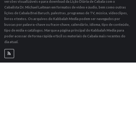
versões visualizáveis ​​e para download da Lição Diária de Cabala com o
Cabalista Dr. Michael Laitman em formatos de vídeo e áudio, bem como outras
lições de Cabala Bnei Baruch, palestras, programas de TV, música, videoclipes,
livros e textos. Os arquivos do Kabbalah Media podem ser navegados por
buscas por palavra-chave ou frase-chave, calendário, idioma, tipo de conteúdo,
tipo de mídia e catálogos. Marque a página principal do Kabbalah Media para
poder acessar de forma rápida e fácil os materiais de Cabala mais recentes do
dia atual.