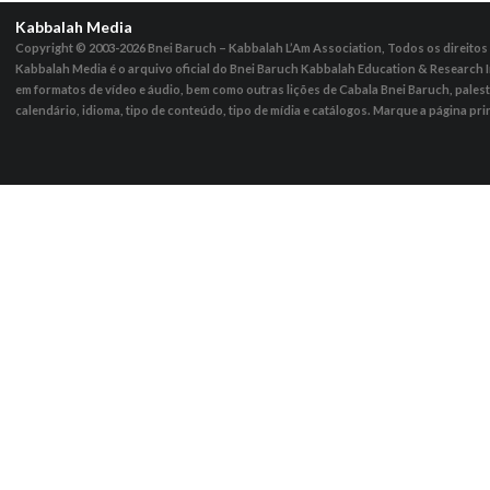
Kabbalah Media
Copyright © 2003-2026
Bnei Baruch – Kabbalah L’Am Association, Todos os direito
Kabbalah Media é o arquivo oficial do Bnei Baruch Kabbalah Education & Research I
em formatos de vídeo e áudio, bem como outras lições de Cabala Bnei Baruch, pales
calendário, idioma, tipo de conteúdo, tipo de mídia e catálogos. Marque a página pri