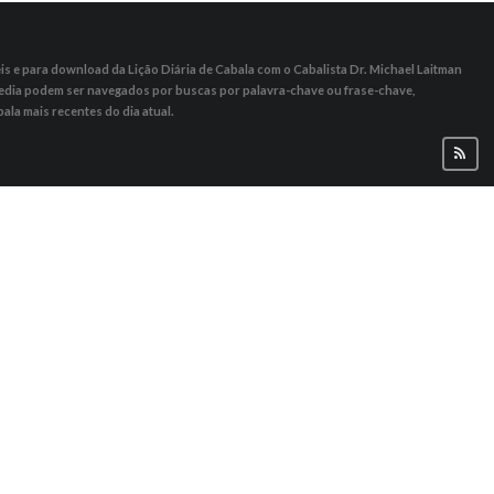
s ​​e para download da Lição Diária de Cabala com o Cabalista Dr. Michael Laitman
 Media podem ser navegados por buscas por palavra-chave ou frase-chave,
ala mais recentes do dia atual.