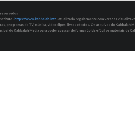
s reservedos
nstitute -
https://www.kabbalah.info
- atualizado regularmente com versões visualizávei
tras, programas de TV, música, videoclipes, livros e textos. Os arquivos do Kabbalah
ncipal do Kabbalah Media para poder acessar de forma rápida e fácil os materiais de Cab