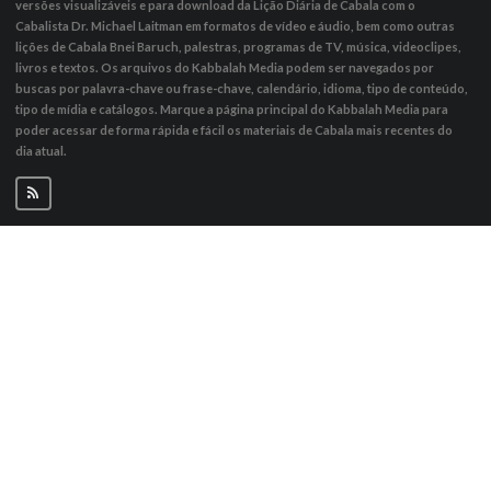
versões visualizáveis ​​e para download da Lição Diária de Cabala com o
Cabalista Dr. Michael Laitman em formatos de vídeo e áudio, bem como outras
lições de Cabala Bnei Baruch, palestras, programas de TV, música, videoclipes,
livros e textos. Os arquivos do Kabbalah Media podem ser navegados por
buscas por palavra-chave ou frase-chave, calendário, idioma, tipo de conteúdo,
tipo de mídia e catálogos. Marque a página principal do Kabbalah Media para
poder acessar de forma rápida e fácil os materiais de Cabala mais recentes do
dia atual.