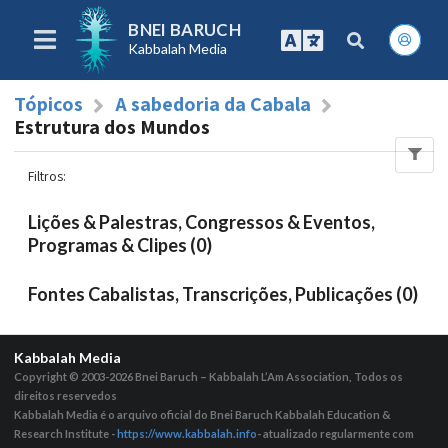
BNEI BARUCH
Kabbalah Media
Tópicos
A sabedoria da Cabala
Estrutura dos Mundos
Filtros
:
Lições & Palestras, Congressos & Eventos,
Programas & Clipes (0)
Fontes Cabalistas, Transcrições, Publicações (0)
Kabbalah Media
Copyright © 2003-2026
Bnei Baruch – Kabbalah L’Am Association, Todos os
direitos reservedos
Kabbalah Media é o arquivo oficial do Bnei Baruch Kabbalah Education &
Research Institute -
https://www.kabbalah.info
- atualizado regularmente com