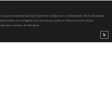
s ​​e para download da Lição Diária de Cabala com o Cabalista Dr. Michael Laitman
 Media podem ser navegados por buscas por palavra-chave ou frase-chave,
ala mais recentes do dia atual.