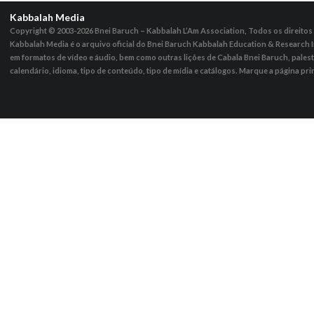
Kabbalah Media
Copyright © 2003-2026
Bnei Baruch – Kabbalah L’Am Association, Todos os direito
Kabbalah Media é o arquivo oficial do Bnei Baruch Kabbalah Education & Research I
em formatos de vídeo e áudio, bem como outras lições de Cabala Bnei Baruch, pales
calendário, idioma, tipo de conteúdo, tipo de mídia e catálogos. Marque a página pri