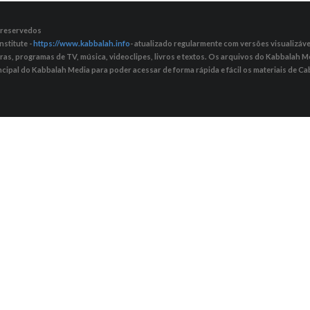
s reservedos
nstitute -
https://www.kabbalah.info
- atualizado regularmente com versões visualizávei
tras, programas de TV, música, videoclipes, livros e textos. Os arquivos do Kabbalah
ncipal do Kabbalah Media para poder acessar de forma rápida e fácil os materiais de Cab