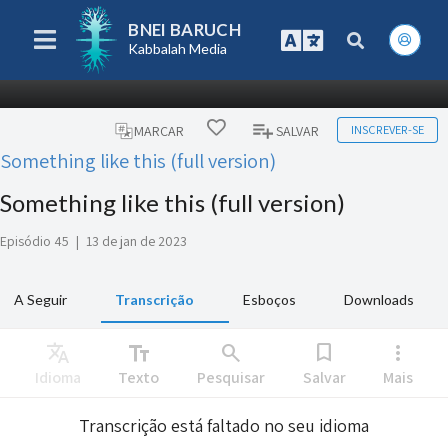
BNEI BARUCH
Kabbalah Media
INSCREVER-SE
MARCAR
SALVAR
Something like this (full version)
Something like this (full version)
Episódio 45
|
13 de jan de 2023
A Seguir
Transcrição
Esboços
Downloads
Translate
text_fields
search
bookmark
more_vert
Idioma
Texto
Pesquisar
Salvar
Mais
Transcrição está faltado no seu idioma