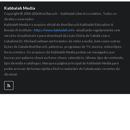
Kabbalah Media
Copyright © 2003-2026
Bnei Baruch – Kabbalah L’Am Association, Todos os
direitos reservedos
Kabbalah Media é o arquivo oficial do Bnei Baruch Kabbalah Education &
Research Institute -
https://www.kabbalah.info
- atualizado regularmente com
versões visualizáveis ​​e para download da Lição Diária de Cabala com o
Cabalista Dr. Michael Laitman em formatos de vídeo e áudio, bem como outras
lições de Cabala Bnei Baruch, palestras, programas de TV, música, videoclipes,
livros e textos. Os arquivos do Kabbalah Media podem ser navegados por
buscas por palavra-chave ou frase-chave, calendário, idioma, tipo de conteúdo,
tipo de mídia e catálogos. Marque a página principal do Kabbalah Media para
poder acessar de forma rápida e fácil os materiais de Cabala mais recentes do
dia atual.