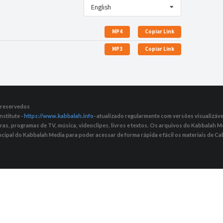
English
MP4
Copiar Link
MP3
Copiar Link
s reservedos
nstitute -
https://www.kabbalah.info
- atualizado regularmente com versões visualizávei
tras, programas de TV, música, videoclipes, livros e textos. Os arquivos do Kabbalah
ncipal do Kabbalah Media para poder acessar de forma rápida e fácil os materiais de Cab