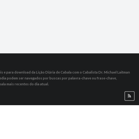
s ​​e para download da Lição Diária de Cabala com o Cabalista Dr. Michael Laitman
 Media podem ser navegados por buscas por palavra-chave ou frase-chave,
ala mais recentes do dia atual.