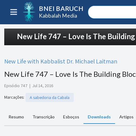
BNEI BARUCH
Kabbalah Media
New Life 747 – Love Is The Building
New Life with Kabbalist Dr. Michael Laitman
New Life 747 – Love Is The Building Bloc
Episódio 747
|
Jul 14, 2016
Marcações
:
A sabedoria da Cabala
Resumo
Transcrição
Esboços
Downloads
Artigos