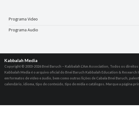
Programa Video
Programa Audio
Kabbalah Media
Copyright © 2003-2026
Bnei Baruch – Kabbalah L’Am Association, Todos os direito
Kabbalah Media é o arquivo oficial do Bnei Baruch Kabbalah Education & Research I
em formatos de vídeo e áudio, bem como outras lições de Cabala Bnei Baruch, pales
calendário, idioma, tipo de conteúdo, tipo de mídia e catálogos. Marque a página pri