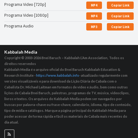
Programa Video [720p]
MP4
Copiar Link
Programa Video [1080p]
MP4
Copiar Link
Programa Audio
MP3
Copiar Link
Kabbalah Media
Copyright © 2003-2026
Bnei Baruch – Kabbalah L’Am Association, Todos os
direitos reservedos
Kabbalah Media é o arquivo oficial do Bnei Baruch Kabbalah Education &
Research Institute -
https://www.kabbalah.info
- atualizado regularmente com
versões visualizáveis ​​e para download da Lição Diária de Cabala com o
Cabalista Dr. Michael Laitman em formatos de vídeo e áudio, bem como outras
lições de Cabala Bnei Baruch, palestras, programas de TV, música, videoclipes,
livros e textos. Os arquivos do Kabbalah Media podem ser navegados por
buscas por palavra-chave ou frase-chave, calendário, idioma, tipo de conteúdo,
tipo de mídia e catálogos. Marque a página principal do Kabbalah Media para
poder acessar de forma rápida e fácil os materiais de Cabala mais recentes do
dia atual.