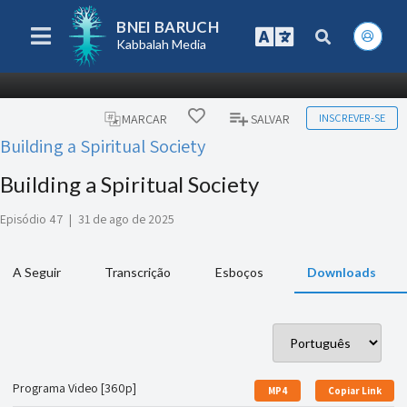
BNEI BARUCH
Kabbalah Media
INSCREVER-SE
MARCAR
SALVAR
Building a Spiritual Society
Building a Spiritual Society
Episódio 47
|
31 de ago de 2025
A Seguir
Transcrição
Esboços
Downloads
Programa Video [360p]
MP4
Copiar Link