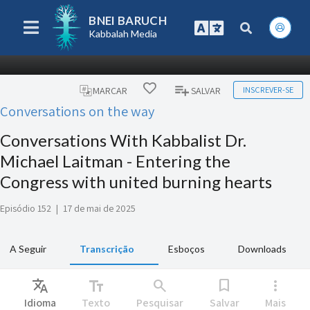
BNEI BARUCH
Kabbalah Media
INSCREVER-SE
MARCAR
SALVAR
Conversations on the way
Conversations With Kabbalist Dr.
Michael Laitman - Entering the
Congress with united burning hearts
Episódio 152
|
17 de mai de 2025
A Seguir
Transcrição
Esboços
Downloads
Translate
text_fields
search
bookmark
more_vert
Idioma
Texto
Pesquisar
Salvar
Mais