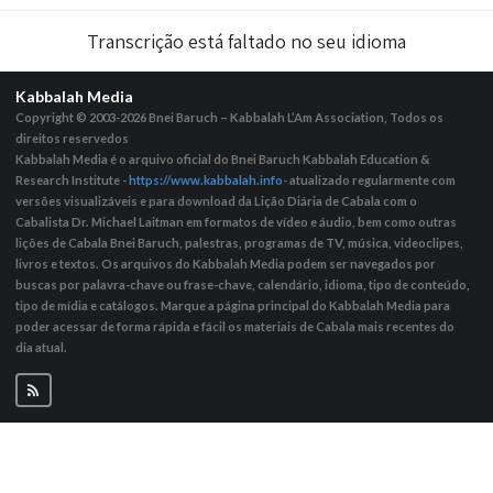
Transcrição está faltado no seu idioma
Kabbalah Media
Copyright © 2003-2026
Bnei Baruch – Kabbalah L’Am Association, Todos os
direitos reservedos
Kabbalah Media é o arquivo oficial do Bnei Baruch Kabbalah Education &
Research Institute -
https://www.kabbalah.info
- atualizado regularmente com
versões visualizáveis ​​e para download da Lição Diária de Cabala com o
Cabalista Dr. Michael Laitman em formatos de vídeo e áudio, bem como outras
lições de Cabala Bnei Baruch, palestras, programas de TV, música, videoclipes,
livros e textos. Os arquivos do Kabbalah Media podem ser navegados por
buscas por palavra-chave ou frase-chave, calendário, idioma, tipo de conteúdo,
tipo de mídia e catálogos. Marque a página principal do Kabbalah Media para
poder acessar de forma rápida e fácil os materiais de Cabala mais recentes do
dia atual.