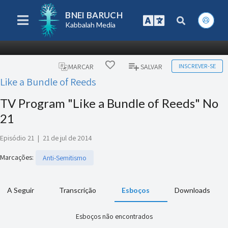
BNEI BARUCH
Kabbalah Media
INSCREVER-SE
MARCAR
SALVAR
Like a Bundle of Reeds
TV Program "Like a Bundle of Reeds" No
21
Episódio 21
|
21 de jul de 2014
Marcações
:
Anti-Semitismo
A Seguir
Transcrição
Esboços
Downloads
Esboços não encontrados