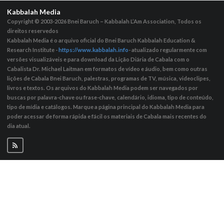
Kabbalah Media
Copyright © 2003-2026
Bnei Baruch – Kabbalah L’Am Association, Todos os
direitos reservedos
Kabbalah Media é o arquivo oficial do Bnei Baruch Kabbalah Education &
Research Institute -
https://www.kabbalah.info
- atualizado regularmente com
versões visualizáveis ​​e para download da Lição Diária de Cabala com o
Cabalista Dr. Michael Laitman em formatos de vídeo e áudio, bem como outras
lições de Cabala Bnei Baruch, palestras, programas de TV, música, videoclipes,
livros e textos. Os arquivos do Kabbalah Media podem ser navegados por
buscas por palavra-chave ou frase-chave, calendário, idioma, tipo de conteúdo,
tipo de mídia e catálogos. Marque a página principal do Kabbalah Media para
poder acessar de forma rápida e fácil os materiais de Cabala mais recentes do
dia atual.