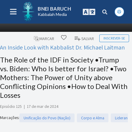
BNEI BARUCH
Kabbalah Media
INSCREVER-SE
MARCAR
SALVAR
An Inside Look with Kabbalist Dr. Michael Laitman
The Role of the IDF in Society •Trump
vs. Biden: Who Is better for Israel? •Two
Mothers: The Power of Unity above
Conflicting Opinions •How to Deal With
Losses
Episódio 125
|
17 de mar de 2024
Marcações
:
Unificação do Povo (Nação)
Corpo e Alma
Liderança