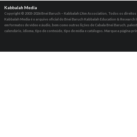
Kabbalah Media
Copyright © 2003-2026
Bnei Baruch – Kabbalah L’Am Association, Todos os direito
Kabbalah Media é o arquivo oficial do Bnei Baruch Kabbalah Education & Research I
em formatos de vídeo e áudio, bem como outras lições de Cabala Bnei Baruch, pales
calendário, idioma, tipo de conteúdo, tipo de mídia e catálogos. Marque a página pri