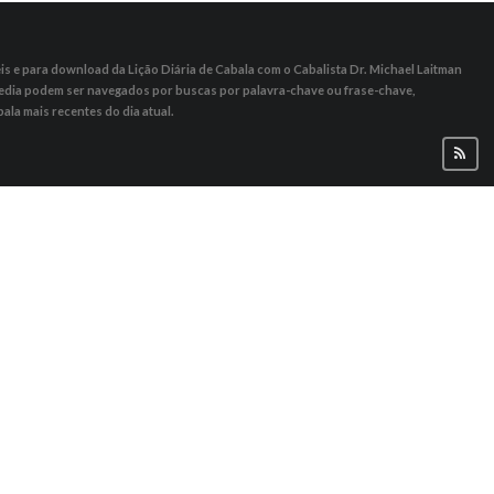
s ​​e para download da Lição Diária de Cabala com o Cabalista Dr. Michael Laitman
 Media podem ser navegados por buscas por palavra-chave ou frase-chave,
ala mais recentes do dia atual.