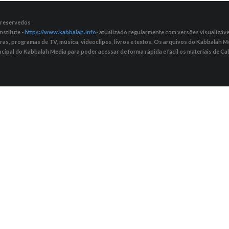
s reservedos
nstitute -
https://www.kabbalah.info
- atualizado regularmente com versões visualizávei
tras, programas de TV, música, videoclipes, livros e textos. Os arquivos do Kabbalah
ncipal do Kabbalah Media para poder acessar de forma rápida e fácil os materiais de Cab