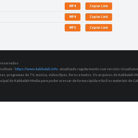
MP4
Copiar Link
MP4
Copiar Link
MP3
Copiar Link
s reservedos
nstitute -
https://www.kabbalah.info
- atualizado regularmente com versões visualizávei
tras, programas de TV, música, videoclipes, livros e textos. Os arquivos do Kabbalah
ncipal do Kabbalah Media para poder acessar de forma rápida e fácil os materiais de Cab