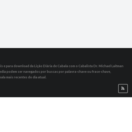
s ​​e para download da Lição Diária de Cabala com o Cabalista Dr. Michael Laitman
 Media podem ser navegados por buscas por palavra-chave ou frase-chave,
ala mais recentes do dia atual.