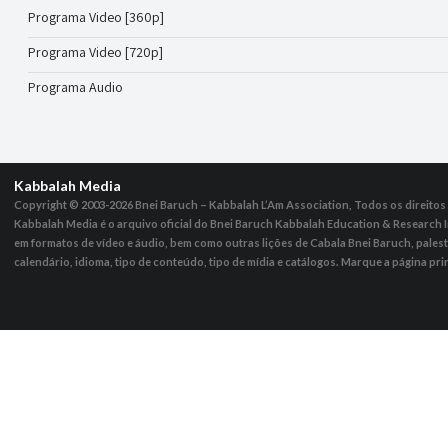
Programa Video [360p]
Programa Video [720p]
Programa Audio
Kabbalah Media
Copyright © 2003-2026
Bnei Baruch – Kabbalah L’Am Association, Todos os direito
Kabbalah Media é o arquivo oficial do Bnei Baruch Kabbalah Education & Research I
em formatos de vídeo e áudio, bem como outras lições de Cabala Bnei Baruch, pales
calendário, idioma, tipo de conteúdo, tipo de mídia e catálogos. Marque a página pri