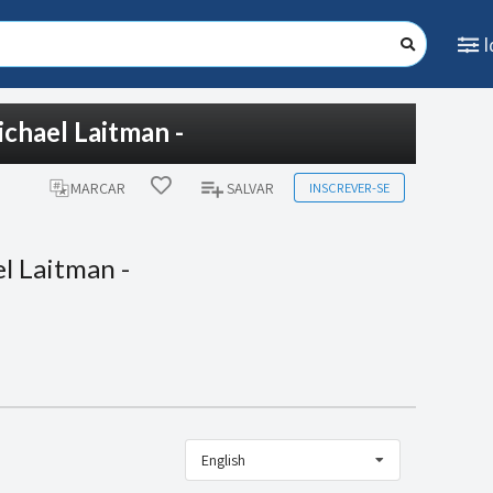
chael Laitman -
INSCREVER-SE
MARCAR
SALVAR
l Laitman -
English