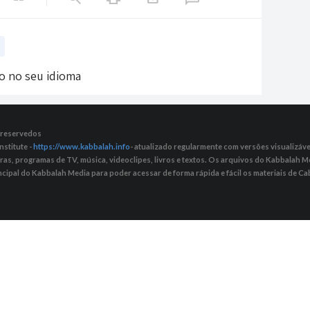
do no seu idioma
s reservedos
nstitute -
https://www.kabbalah.info
- atualizado regularmente com versões visualizávei
tras, programas de TV, música, videoclipes, livros e textos. Os arquivos do Kabbalah
ncipal do Kabbalah Media para poder acessar de forma rápida e fácil os materiais de Cab