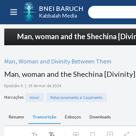
BNEI BARUCH
Kabbalah Media
Man, woman and the Shechina [Divi
Man, Woman and Divinity Between Them
Man, woman and the Shechina [Divinity
Episódio 6
|
19 de mar de 2024
Marcações
:
Amor
Relacionamento e Casamento
Resumo
Transcrição
Esboços
Downloads
text_fields
Translate
share
bookmark
add_comment