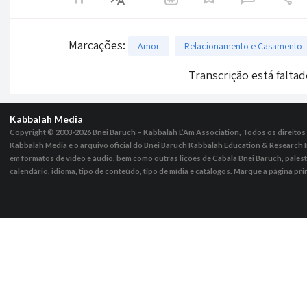
Marcações
:
Amor
Relacionamento e Casamento
Transcrição está falta
Kabbalah Media
Copyright © 2003-2026
Bnei Baruch – Kabbalah L’Am Association, Todos os direito
Kabbalah Media é o arquivo oficial do Bnei Baruch Kabbalah Education & Research I
em formatos de vídeo e áudio, bem como outras lições de Cabala Bnei Baruch, pales
calendário, idioma, tipo de conteúdo, tipo de mídia e catálogos. Marque a página pri