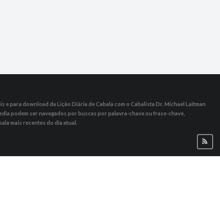
s ​​e para download da Lição Diária de Cabala com o Cabalista Dr. Michael Laitman
 Media podem ser navegados por buscas por palavra-chave ou frase-chave,
ala mais recentes do dia atual.