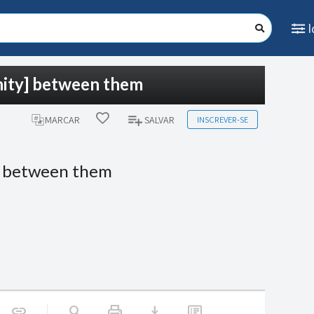
nity] between them
INSCREVER-SE
MARCAR
SALVAR
] between them
print
download
link
search