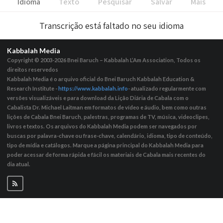
Idioma
Texto
Pesquisar
Salvar
Mais
Transcrição está faltado no seu idioma
Kabbalah Media
Copyright © 2003-2026
Bnei Baruch – Kabbalah L’Am Association, Todos os
direitos reservedos
Kabbalah Media é o arquivo oficial do Bnei Baruch Kabbalah Education &
Research Institute -
https://www.kabbalah.info
- atualizado regularmente com
versões visualizáveis ​​e para download da Lição Diária de Cabala com o
Cabalista Dr. Michael Laitman em formatos de vídeo e áudio, bem como outras
lições de Cabala Bnei Baruch, palestras, programas de TV, música, videoclipes,
livros e textos. Os arquivos do Kabbalah Media podem ser navegados por
buscas por palavra-chave ou frase-chave, calendário, idioma, tipo de conteúdo,
tipo de mídia e catálogos. Marque a página principal do Kabbalah Media para
poder acessar de forma rápida e fácil os materiais de Cabala mais recentes do
dia atual.