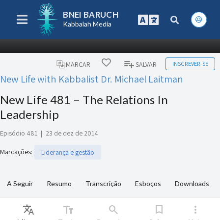
BNEI BARUCH
Kabbalah Media
INSCREVER-SE
MARCAR
SALVAR
New Life with Kabbalist Dr. Michael Laitman
New Life 481 – The Relations In
Leadership
Episódio 481
|
23 de dez de 2014
Marcações
:
Liderança e gestão
A Seguir
Resumo
Transcrição
Esboços
Downloads
Translate
text_fields
search
bookmark
more_vert