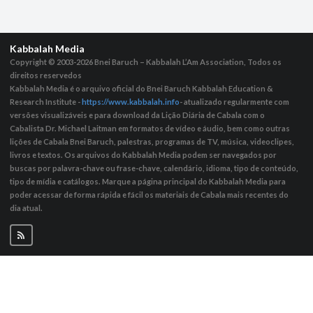
Kabbalah Media
Copyright © 2003-2026
Bnei Baruch – Kabbalah L’Am Association, Todos os
direitos reservedos
Kabbalah Media é o arquivo oficial do Bnei Baruch Kabbalah Education &
Research Institute -
https://www.kabbalah.info
- atualizado regularmente com
versões visualizáveis ​​e para download da Lição Diária de Cabala com o
Cabalista Dr. Michael Laitman em formatos de vídeo e áudio, bem como outras
lições de Cabala Bnei Baruch, palestras, programas de TV, música, videoclipes,
livros e textos. Os arquivos do Kabbalah Media podem ser navegados por
buscas por palavra-chave ou frase-chave, calendário, idioma, tipo de conteúdo,
tipo de mídia e catálogos. Marque a página principal do Kabbalah Media para
poder acessar de forma rápida e fácil os materiais de Cabala mais recentes do
dia atual.