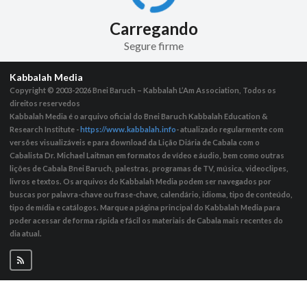
Carregando
Segure firme
Kabbalah Media
Copyright © 2003-2026
Bnei Baruch – Kabbalah L’Am Association, Todos os
direitos reservedos
Kabbalah Media é o arquivo oficial do Bnei Baruch Kabbalah Education &
Research Institute -
https://www.kabbalah.info
- atualizado regularmente com
versões visualizáveis ​​e para download da Lição Diária de Cabala com o
Cabalista Dr. Michael Laitman em formatos de vídeo e áudio, bem como outras
lições de Cabala Bnei Baruch, palestras, programas de TV, música, videoclipes,
livros e textos. Os arquivos do Kabbalah Media podem ser navegados por
buscas por palavra-chave ou frase-chave, calendário, idioma, tipo de conteúdo,
tipo de mídia e catálogos. Marque a página principal do Kabbalah Media para
poder acessar de forma rápida e fácil os materiais de Cabala mais recentes do
dia atual.