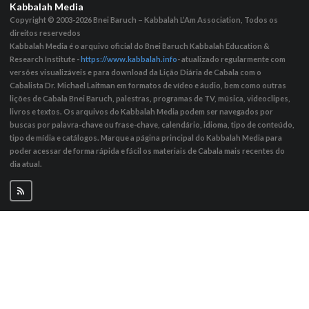
Kabbalah Media
Copyright © 2003-2026
Bnei Baruch – Kabbalah L’Am Association, Todos os
direitos reservedos
Kabbalah Media é o arquivo oficial do Bnei Baruch Kabbalah Education &
Research Institute -
https://www.kabbalah.info
- atualizado regularmente com
versões visualizáveis ​​e para download da Lição Diária de Cabala com o
Cabalista Dr. Michael Laitman em formatos de vídeo e áudio, bem como outras
lições de Cabala Bnei Baruch, palestras, programas de TV, música, videoclipes,
livros e textos. Os arquivos do Kabbalah Media podem ser navegados por
buscas por palavra-chave ou frase-chave, calendário, idioma, tipo de conteúdo,
tipo de mídia e catálogos. Marque a página principal do Kabbalah Media para
poder acessar de forma rápida e fácil os materiais de Cabala mais recentes do
dia atual.