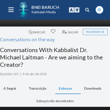
BNEI BARUCH
Kabbalah Media
INSCREVER-SE
MARCAR
SALVAR
Conversations on the way
Conversations With Kabbalist Dr.
Michael Laitman - Are we aiming to the
Creator?
Episódio 143
|
9 de abr de 2025
A Seguir
Transcrição
Esboços
Downloads
Esboços não encontrados