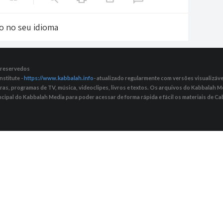
do no seu idioma
s reservedos
nstitute -
https://www.kabbalah.info
- atualizado regularmente com versões visualizávei
tras, programas de TV, música, videoclipes, livros e textos. Os arquivos do Kabbalah
ncipal do Kabbalah Media para poder acessar de forma rápida e fácil os materiais de Cab