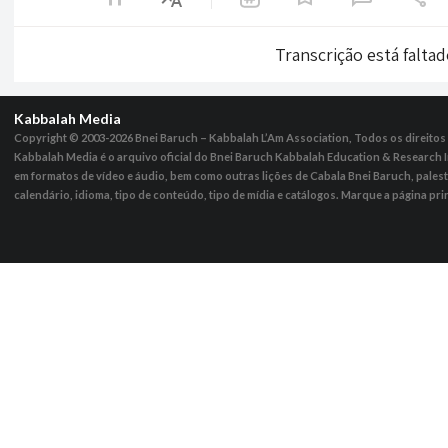
Transcrição está falta
Kabbalah Media
Copyright © 2003-2026
Bnei Baruch – Kabbalah L’Am Association, Todos os direito
Kabbalah Media é o arquivo oficial do Bnei Baruch Kabbalah Education & Research I
em formatos de vídeo e áudio, bem como outras lições de Cabala Bnei Baruch, pales
calendário, idioma, tipo de conteúdo, tipo de mídia e catálogos. Marque a página pri