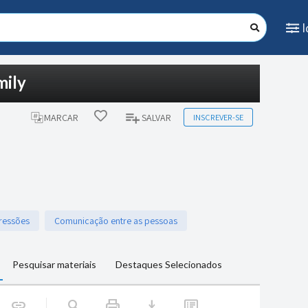
mily
INSCREVER-SE
MARCAR
SALVAR
ressões
Comunicação entre as pessoas
Pesquisar materiais
Destaques Selecionados
print
download
link
search