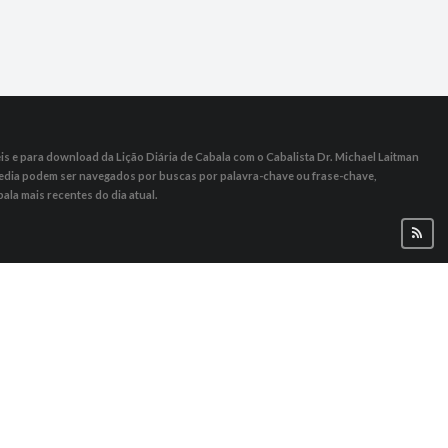
s ​​e para download da Lição Diária de Cabala com o Cabalista Dr. Michael Laitman
 Media podem ser navegados por buscas por palavra-chave ou frase-chave,
ala mais recentes do dia atual.