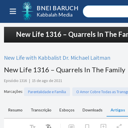
BNEI BARUCH
Kabbalah Media
New Life 1316 – Quarrels In The Fa
New Life with Kabbalist Dr. Michael Laitman
New Life 1316 – Quarrels In The Family
Episódio 1316
|
15 de ago de 2021
Marcações
:
Parentalidade e Família
O Amor Cobre Todas as Transg
Resumo
Transcrição
Esboços
Downloads
Artigos
text_fields
Translate
share
bookmark
add_comment