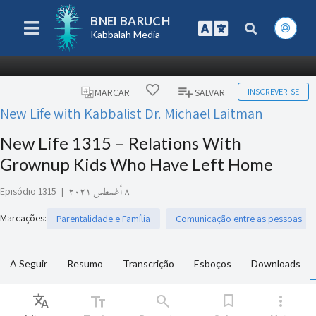
BNEI BARUCH
Kabbalah Media
INSCREVER-SE
MARCAR
SALVAR
New Life with Kabbalist Dr. Michael Laitman
New Life 1315 – Relations With
Grownup Kids Who Have Left Home
Episódio 1315
|
٨ أغسطس ٢٠٢١
Marcações
:
Parentalidade e Família
Comunicação entre as pessoas
A Seguir
Resumo
Transcrição
Esboços
Downloads
Translate
text_fields
search
bookmark
more_vert