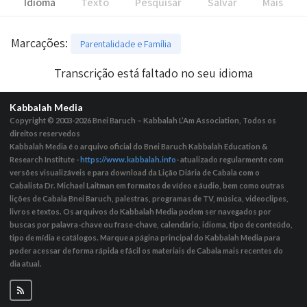
Idioma
Texto
Pesquisar
Salvar
Mais
Marcações
:
Parentalidade e Família
Transcrição está faltado no seu idioma
Kabbalah Media
Copyright © 2003-2026
Bnei Baruch – Kabbalah L’Am Association, Todos os
direitos reservedos
Kabbalah Media é o arquivo oficial do Bnei Baruch Kabbalah Education &
Research Institute -
https://www.kabbalah.info
- atualizado regularmente com
versões visualizáveis ​​e para download da Lição Diária de Cabala com o
Cabalista Dr. Michael Laitman em formatos de vídeo e áudio, bem como outras
lições de Cabala Bnei Baruch, palestras, programas de TV, música, videoclipes,
livros e textos. Os arquivos do Kabbalah Media podem ser navegados por
buscas por palavra-chave ou frase-chave, calendário, idioma, tipo de conteúdo,
tipo de mídia e catálogos. Marque a página principal do Kabbalah Media para
poder acessar de forma rápida e fácil os materiais de Cabala mais recentes do
dia atual.