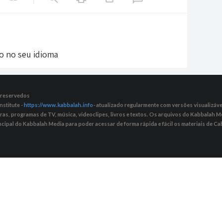
do no seu idioma
s reservedos
nstitute -
https://www.kabbalah.info
- atualizado regularmente com versões visualizávei
tras, programas de TV, música, videoclipes, livros e textos. Os arquivos do Kabbalah
ncipal do Kabbalah Media para poder acessar de forma rápida e fácil os materiais de Cab