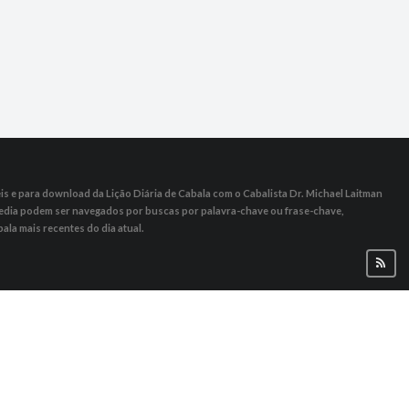
s ​​e para download da Lição Diária de Cabala com o Cabalista Dr. Michael Laitman
 Media podem ser navegados por buscas por palavra-chave ou frase-chave,
ala mais recentes do dia atual.