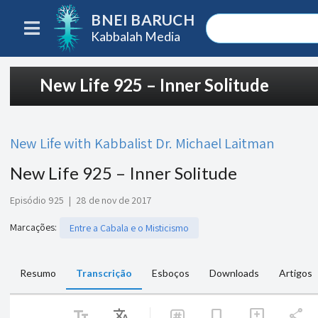
BNEI BARUCH
Kabbalah Media
New Life 925 – Inner Solitude
New Life with Kabbalist Dr. Michael Laitman
New Life 925 – Inner Solitude
Episódio 925
|
28 de nov de 2017
Marcações
:
Entre a Cabala e o Misticismo
Resumo
Transcrição
Esboços
Downloads
Artigos
text_fields
Translate
share
bookmark
add_comment