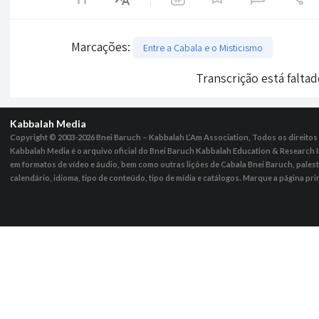
Marcações
:
Entre a Cabala e o Misticismo
Transcrição está falta
Kabbalah Media
Copyright © 2003-2026
Bnei Baruch – Kabbalah L’Am Association, Todos os direito
Kabbalah Media é o arquivo oficial do Bnei Baruch Kabbalah Education & Research I
em formatos de vídeo e áudio, bem como outras lições de Cabala Bnei Baruch, pales
calendário, idioma, tipo de conteúdo, tipo de mídia e catálogos. Marque a página pri