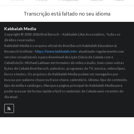
Transcrição está faltado no seu idioma
Kabbalah Media
Copyright © 2003-2026
Bnei Baruch – Kabbalah L’Am Association, Todos os
direitos reservedos
Kabbalah Media é o arquivo oficial do Bnei Baruch Kabbalah Education &
Research Institute -
https://www.kabbalah.info
- atualizado regularmente com
versões visualizáveis ​​e para download da Lição Diária de Cabala com o
Cabalista Dr. Michael Laitman em formatos de vídeo e áudio, bem como outras
lições de Cabala Bnei Baruch, palestras, programas de TV, música, videoclipes,
livros e textos. Os arquivos do Kabbalah Media podem ser navegados por
buscas por palavra-chave ou frase-chave, calendário, idioma, tipo de conteúdo,
tipo de mídia e catálogos. Marque a página principal do Kabbalah Media para
poder acessar de forma rápida e fácil os materiais de Cabala mais recentes do
dia atual.